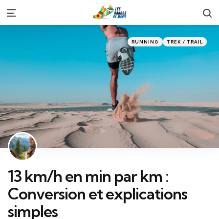
S
Menu
Categories
Posted
RUNNING
TREK / TRAIL
in
13 km/h en min par km :
Conversion et explications
simples