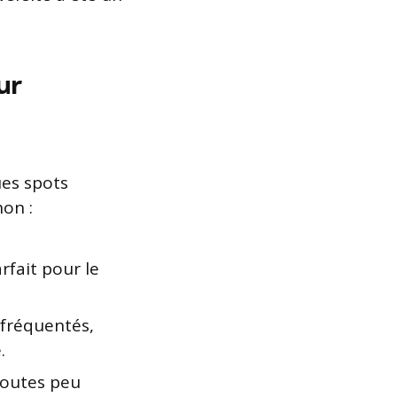
ur
ues spots
on :
arfait pour le
fréquentés,
.
routes peu