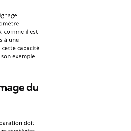
oignage
lomètre
6, comme il est
es à une
t cette capacité
s son exemple
’image du
paration doit