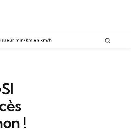
Search
isseur min/km en km/h
GSI
ccès
on !