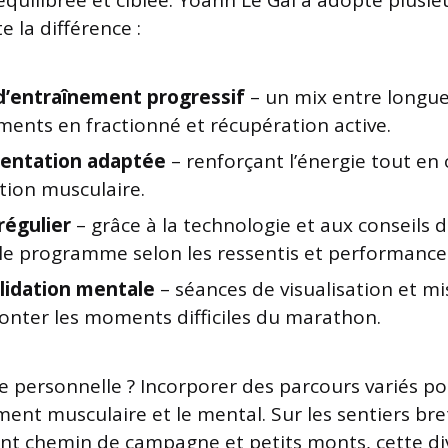
quilibrée et ciblée. Yoann Le Gal a adopté plusie
e la différence :
d’entraînement progressif
– un mix entre longues
ments en fractionné et récupération active.
entation adaptée
– renforçant l’énergie tout en 
tion musculaire.
régulier
– grâce à la technologie et aux conseils 
 le programme selon les ressentis et performance
lidation mentale
– séances de visualisation et mi
ronter les moments difficiles du marathon.
 personnelle ? Incorporer des parcours variés pour
ement musculaire et le mental. Sur les sentiers br
ant chemin de campagne et petits monts, cette div