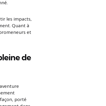
nné.
ir les impacts,
ement. Quant à
s promeneurs et
pleine de
 aventure
énement
façon, porté