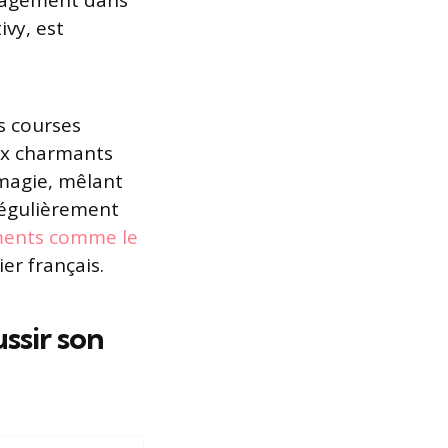
engagement dans
vy, est
s courses
x charmants
 magie, mêlant
 régulièrement
ments comme le
er français.
ussir son