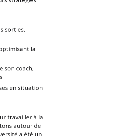
urs stratégies
 sorties,
optimisant la
de son coach,
s.
ses en situation
 travailler à la
etons autour de
ersité a été un