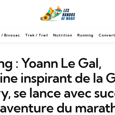
 / Bivouac
Trek / Trail
Nutrition
Running
Convert
g : Yoann Le Gal,
ine inspirant de la 
y, se lance avec su
’aventure du marath