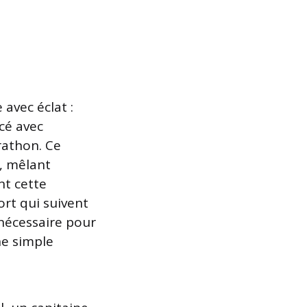
avec éclat :
ncé avec
rathon. Ce
, mêlant
nt cette
ort qui suivent
nécessaire pour
ne simple