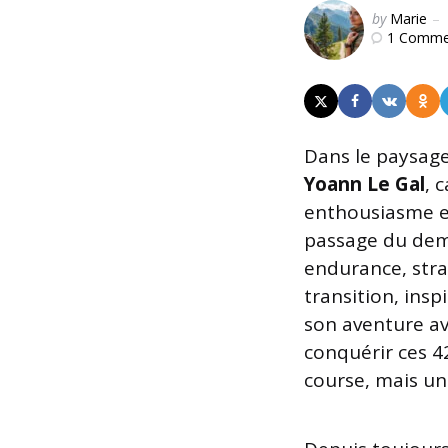
Posted
by
Marie
1
Comme
by
Dans le paysage
Yoann Le Gal
, 
enthousiasme e
passage du demi
endurance, stra
transition, insp
son aventure av
conquérir ces 4
course, mais un 