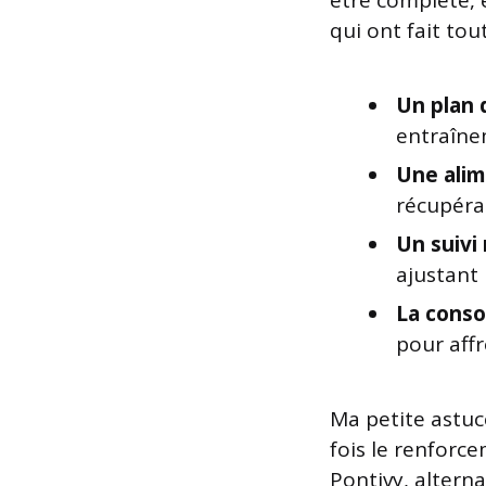
être complète, é
qui ont fait tout
Un plan 
entraîne
Une alim
récupéra
Un suivi 
ajustant
La conso
pour aff
Ma petite astuce
fois le renforc
Pontivy, altern