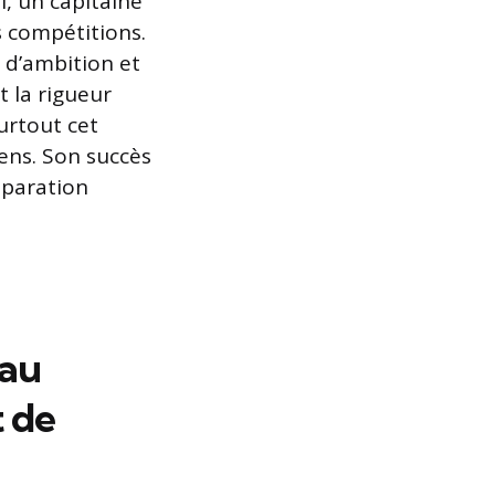
, un capitaine
s compétitions.
 d’ambition et
t la rigueur
urtout cet
ens. Son succès
éparation
 au
 de