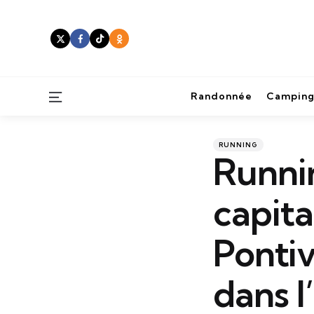
Menu
Randonnée
Camping
Categories
Posted
RUNNING
in
Runnin
capita
Pontiv
dans l