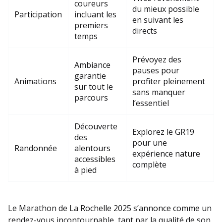
coureurs
du mieux possible
Participation
incluant les
en suivant les
premiers
directs
temps
Prévoyez des
Ambiance
pauses pour
garantie
Animations
profiter pleinement
sur tout le
sans manquer
parcours
l’essentiel
Découverte
Explorez le GR19
des
pour une
Randonnée
alentours
expérience nature
accessibles
complète
à pied
Le Marathon de La Rochelle 2025 s’annonce comme un
rendez-vous incontournable, tant par la qualité de son