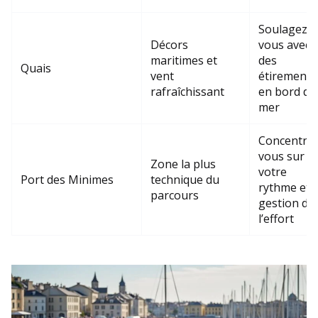
Soulagez-
Décors
vous avec
maritimes et
des
Quais
vent
étirements
rafraîchissant
en bord de
mer
Concentrez
vous sur
Zone la plus
votre
Port des Minimes
technique du
rythme et l
parcours
gestion de
l’effort