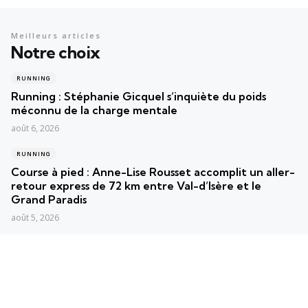
Meilleurs articles
Notre choix
RUNNING
Running : Stéphanie Gicquel s’inquiète du poids
méconnu de la charge mentale
août 6, 2026
RUNNING
Course à pied : Anne-Lise Rousset accomplit un aller-
retour express de 72 km entre Val-d’Isère et le
Grand Paradis
août 5, 2026
RUNNING
France en Courant : Les Roses triomphent lors de la
37e édition mémorable à Bernay
août 4, 2026