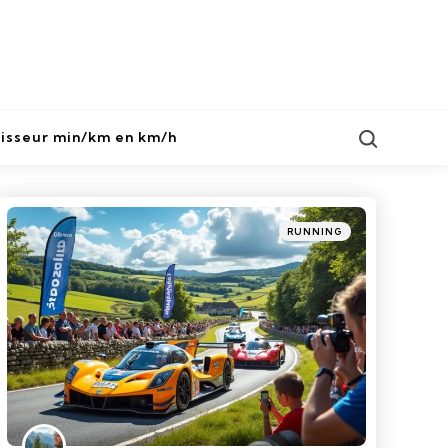
Search
isseur min/km en km/h
Categories
Posted
RUNNING
in