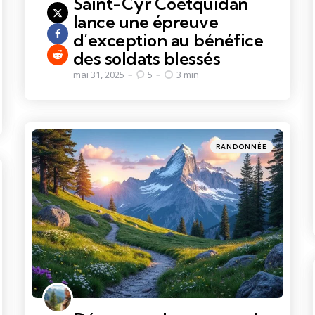
Saint-Cyr Coëtquidan
lance une épreuve
d’exception au bénéfice
des soldats blessés
mai 31, 2025
5
3 min
Categories
Posted
RANDONNÉE
in