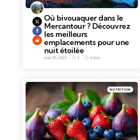
Où bivouaquer dans le
Mercantour ? Découvrez
les meilleurs
emplacements pour une
nuit étoilée
mai 30, 2025
3
4 min
Categories
Posted
NUTRITION
in