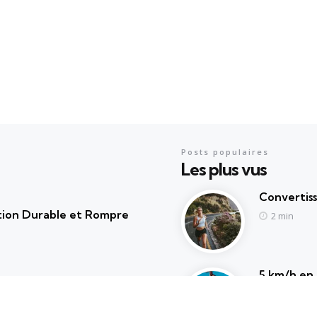
Posts populaires
Les plus vus
Convertis
ction Durable et Rompre
2 min
5 km/h en 
athon, triomphe pour la
1 min