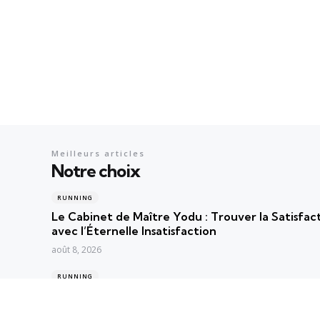
Meilleurs articles
Notre choix
RUNNING
Le Cabinet de Maître Yodu : Trouver la Satisfa
avec l’Éternelle Insatisfaction
août 8, 2026
RUNNING
Course à pied : Paul Langin, 25e Français au Mar
troisième fois consécutive à Brillac