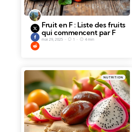
Fruit en F : Liste des fruits
qui commencent par F
mai 29, 2025
1
4 min
Categories
Posted
NUTRITION
in