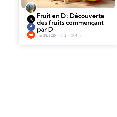
Fruit en D : Découverte
des fruits commençant
par D
mai 28, 2025
2
4 min
Pagination
des
publications