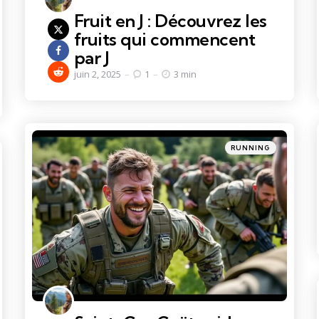
Fruit en J : Découvrez les
fruits qui commencent
par J
juin 2, 2025
1
3 min
Categories
Posted
RUNNING
in