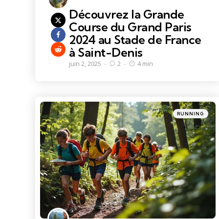
Découvrez la Grande
Course du Grand Paris
2024 au Stade de France
à Saint-Denis
juin 2, 2025
2
4 min
Categories
Posted
RUNNING
in