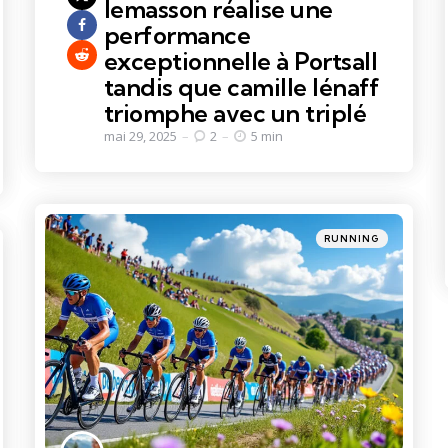
lemasson réalise une
performance
exceptionnelle à Portsall
tandis que camille lénaff
triomphe avec un triplé
mai 29, 2025
2
5 min
Categories
Posted
RUNNING
in