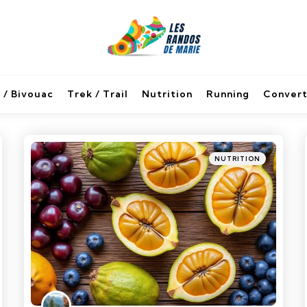
 / Bivouac
Trek / Trail
Nutrition
Running
Convert
Categories
Posted
NUTRITION
in