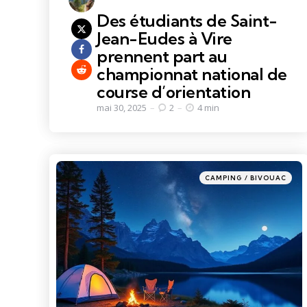
Des étudiants de Saint-
Jean-Eudes à Vire
prennent part au
championnat national de
course d’orientation
mai 30, 2025
2
4 min
Categories
Posted
CAMPING / BIVOUAC
in