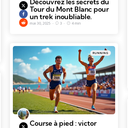
Découvrez les secrets du
Tour du Mont Blanc pour
un trek inoubliable.
mai 30, 2025
3
4 min
Categories
Posted
RUNNING
in
Course à pied : victor