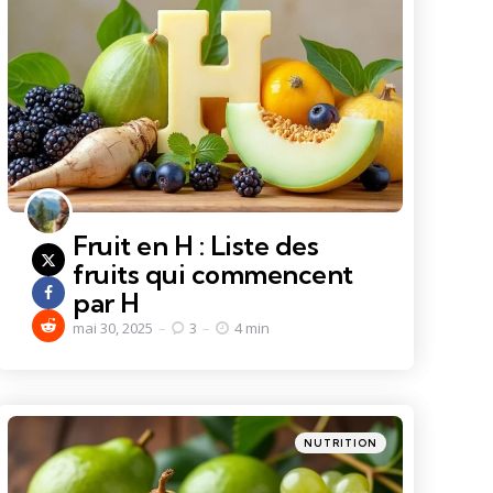
Fruit en H : Liste des
fruits qui commencent
par H
mai 30, 2025
3
4 min
Categories
Posted
NUTRITION
in