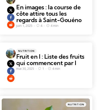
En images : la course de
côte attire tous les
regards à Saint-Gouéno
juin 1, 2025
4
4 min
Categories
Posted
NUTRITION
in
Fruit en I : Liste des fruits
qui commencent par I
mai 30, 2025
1
4 min
Categories
Posted
NUTRITION
in