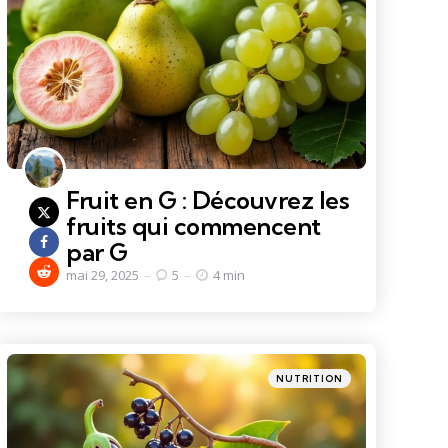
Fruit en G : Découvrez les
fruits qui commencent
par G
mai 29, 2025
5
4 min
Categories
Posted
NUTRITION
in