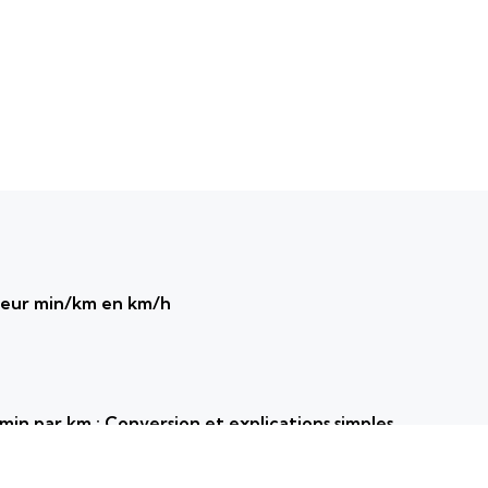
seur min/km en km/h
min par km : Conversion et explications simples