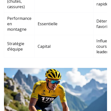
(chutes,
rapide
cassures)
Performance
Détermi
en
Essentielle
favoris
montagne
Influenc
Stratégie
Capital
course 
d’équipe
leaders