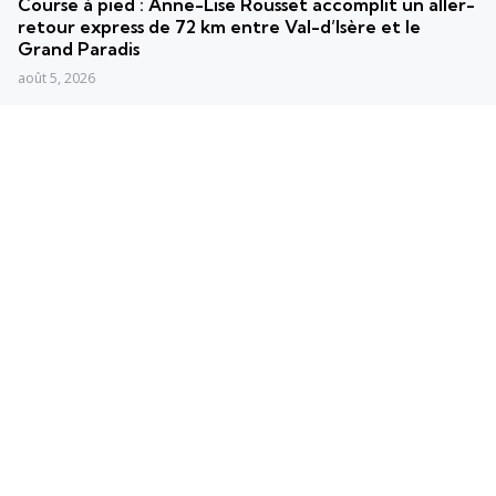
Course à pied : Anne-Lise Rousset accomplit un aller-
retour express de 72 km entre Val-d’Isère et le
Grand Paradis
août 5, 2026
RUNNING
France en Courant : Les Roses triomphent lors de la
37e édition mémorable à Bernay
août 4, 2026
Posts populaires
Les plus vus
Convertisseur min/km en km/h
2 min
5 km/h en min par km : Conversion et
explications simples