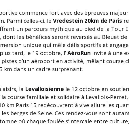
sportive commence fort avec des épreuves majeu
n. Parmi celles-ci, le
Vredestein 20km de Paris
re
ffrant un parcours mythique au pied de la Tour Eif
, dont les bénéfices seront reversés au Bleuet de
ersion unique qui mêle défis sportifs et engage
lus tard, le 19 octobre, l’
AéroRun
invite à une e
es pistes d’un aéroport en activité, mêlant course
5 km dans un cadre surprenant.
laisirs, la
Levalloisienne
le 12 octobre en soutie
 la course familiale et solidaire à Levallois-Perret,
10 km Paris 15 redécouvrent à vive allure les quar
 les berges de Seine. Ces rendez-vous sont autan
utomne où chaque foulée s’intercale entre culture,