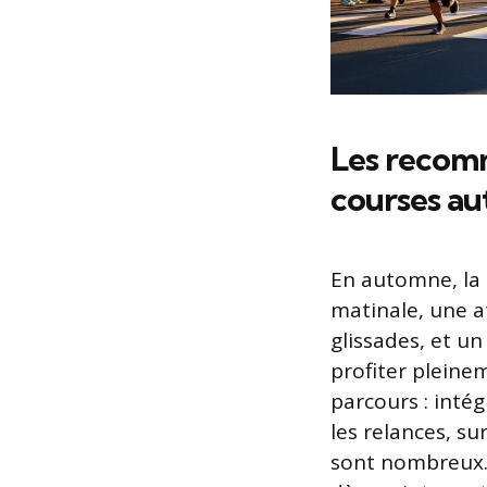
Les recomm
courses a
En automne, la 
matinale, une at
glissades, et u
profiter pleine
parcours : inté
les relances, s
sont nombreux. 