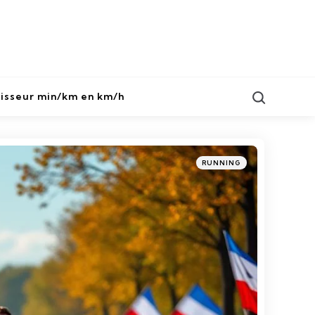
Search
isseur min/km en km/h
Categories
Posted
RUNNING
in