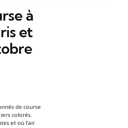
rse à
ris et
tobre
ionnés de course
iers colorés.
es et où l’air