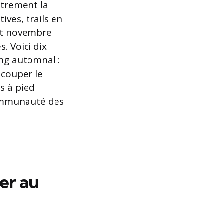
autrement la
ives, trails en
 et novembre
. Voici dix
ing automnal :
 couper le
s à pied
 communauté des
er au