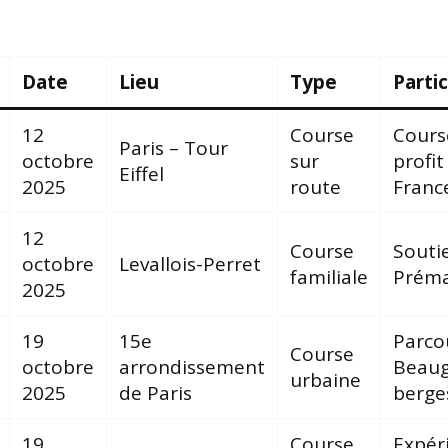
Date
Lieu
Type
Partic
12
Course
Cours
Paris – Tour
octobre
sur
profit
Eiffel
2025
route
Franc
12
Course
Souti
octobre
Levallois-Perret
familiale
Prém
2025
19
15e
Parco
Course
octobre
arrondissement
Beaug
urbaine
2025
de Paris
berge
19
Course
Expér