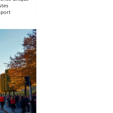
stes
oport