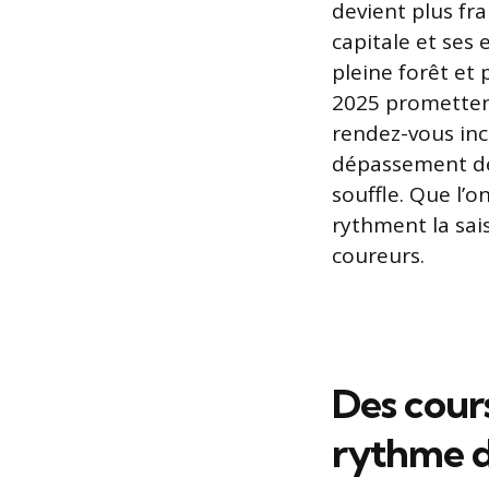
devient plus frai
capitale et ses 
pleine forêt et
2025 promettent
rendez-vous inc
dépassement de 
souffle. Que l’
rythment la sai
coureurs.
Des cour
rythme d