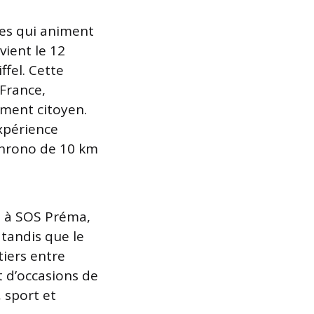
res qui animent
vient le 12
fel. Cette
 France,
ment citoyen.
xpérience
 chrono de 10 km
n à SOS Préma,
 tandis que le
tiers entre
t d’occasions de
 sport et