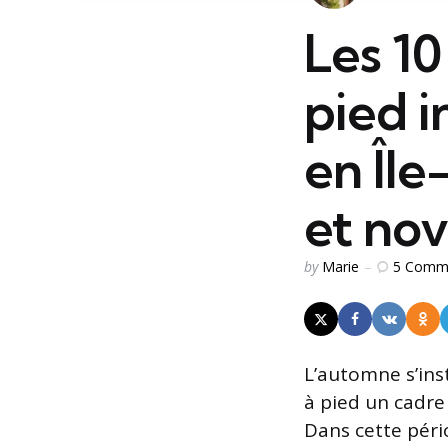
Les 1
pied i
en Îl
et no
Posted
5
Comm
by
Marie
by
L’automne s’inst
à pied un cadre 
Dans cette péri