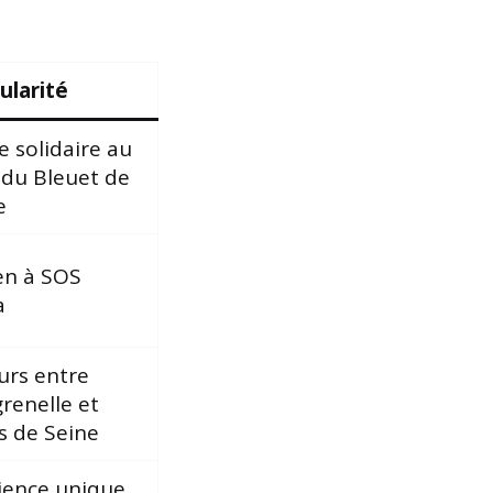
ularité
e solidaire au
 du Bleuet de
e
en à SOS
a
urs entre
renelle et
s de Seine
ience unique