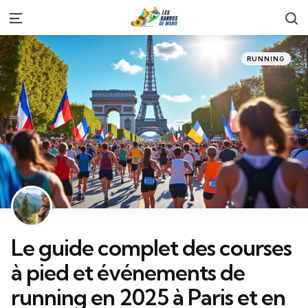
S
Menu
Categories
Posted
RUNNING
in
Le guide complet des courses
à pied et événements de
running en 2025 à Paris et en