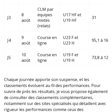
CLM par
8
équipes
U17 HF et
J3
31
août
mixtes
U19 HF
(relais)
9
Course en
U23 F et
J4
95,1 à 160,
août
ligne
U23 H
10
Course en
U19 F et
J5
73,8 à 127,
août
ligne
U19 H
Chaque journée apporte son suspense, et les
classements évoluent au fil des performances. Pour
suivre de près les résultats, je vous propose également
de consulter des classements complémentaires,
notamment sur des sites spécialisés qui détaillent avec
rigueur les performances comme ceux des