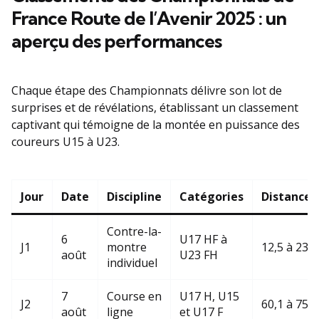
France Route de l’Avenir 2025 : un
aperçu des performances
Chaque étape des Championnats délivre son lot de
surprises et de révélations, établissant un classement
captivant qui témoigne de la montée en puissance des
coureurs U15 à U23.
Jour
Date
Discipline
Catégories
Distance 
Contre-la-
6
U17 HF à
J1
montre
12,5 à 23,9
août
U23 FH
individuel
7
Course en
U17 H, U15
J2
60,1 à 75,6
août
ligne
et U17 F