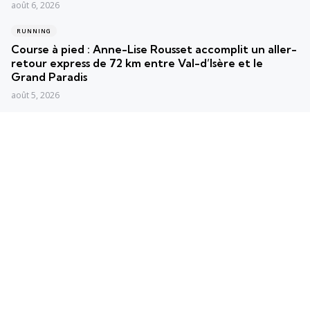
août 6, 2026
RUNNING
Course à pied : Anne-Lise Rousset accomplit un aller-
retour express de 72 km entre Val-d’Isère et le
Grand Paradis
août 5, 2026
RUNNING
France en Courant : Les Roses triomphent lors de la
37e édition mémorable à Bernay
août 4, 2026
Posts populaires
Les plus vus
Convertisseur min/km en km/h
2 min