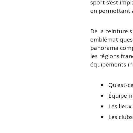
sport s’est im
en permettant a
De la ceinture s
emblématiques o
panorama comple
les régions fra
équipements ind
Qu’est-ce
Équipeme
Les lieux
Les club