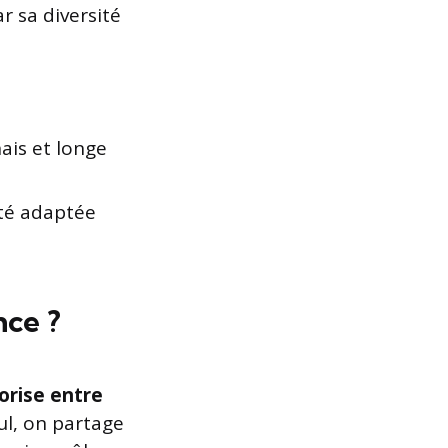
r sa diversité
ais et longe
nté adaptée
nce ?
vorise entre
ul, on partage