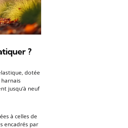
atiquer ?
élastique, dotée
 harnais
nt jusqu’à neuf
ées à celles de
ns encadrés par