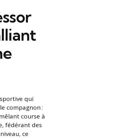
essor
lliant
ne
sportive qui
dèle compagnon :
s mêlant course à
e, fédérant des
 niveau, ce