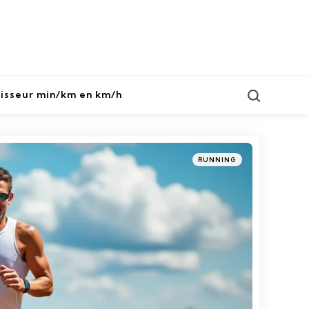
Search
isseur min/km en km/h
Categories
Posted
RUNNING
in