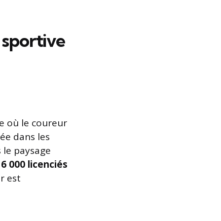
 sportive
ce où le coureur
ée dans les
s le paysage
e
6 000 licenciés
r est