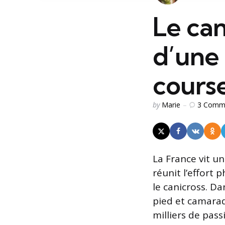
Le can
d’une 
course
Posted
3
Comm
by
Marie
by
La France vit un
réunit l’effort 
le canicross. Da
pied et camarade
milliers de pass