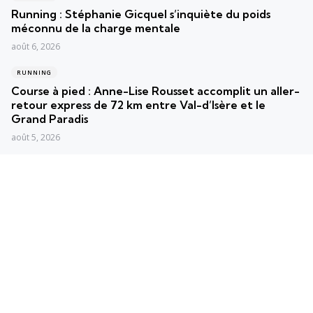
Running : Stéphanie Gicquel s’inquiète du poids
méconnu de la charge mentale
août 6, 2026
RUNNING
Course à pied : Anne-Lise Rousset accomplit un aller-
retour express de 72 km entre Val-d’Isère et le
Grand Paradis
août 5, 2026
RUNNING
France en Courant : Les Roses triomphent lors de la
37e édition mémorable à Bernay
août 4, 2026
Posts populaires
Les plus vus
Convertisseur min/km en km/h
2 min