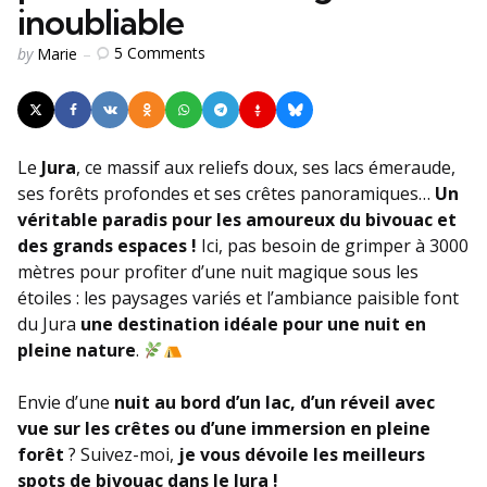
inoubliable
Posted
5
Comments
by
Marie
by
Le
Jura
, ce massif aux reliefs doux, ses lacs émeraude,
ses forêts profondes et ses crêtes panoramiques…
Un
véritable paradis pour les amoureux du bivouac et
des grands espaces !
Ici, pas besoin de grimper à 3000
mètres pour profiter d’une nuit magique sous les
étoiles : les paysages variés et l’ambiance paisible font
du Jura
une destination idéale pour une nuit en
pleine nature
.
Envie d’une
nuit au bord d’un lac, d’un réveil avec
vue sur les crêtes ou d’une immersion en pleine
forêt
? Suivez-moi,
je vous dévoile les meilleurs
spots de bivouac dans le Jura !