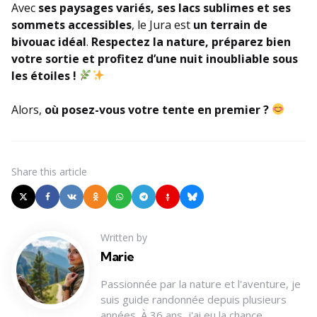
Avec
ses paysages variés, ses lacs sublimes et ses
sommets accessibles
, le Jura est
un terrain de
bivouac idéal
.
Respectez la nature, préparez bien
votre sortie et profitez d’une nuit inoubliable sous
les étoiles !
Alors,
où posez-vous votre tente en premier ?
Share
this article
Written by
Marie
Passionnée par la nature et l'aventure, je
suis guide randonnée depuis plusieurs
années. À 36 ans, j'ai eu la chance