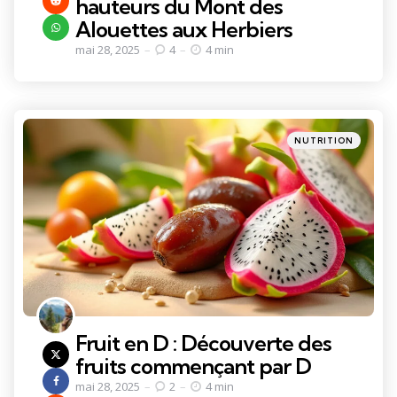
hauteurs du Mont des
Alouettes aux Herbiers
mai 28, 2025
4
4 min
Categories
Posted
NUTRITION
in
Fruit en D : Découverte des
fruits commençant par D
mai 28, 2025
2
4 min