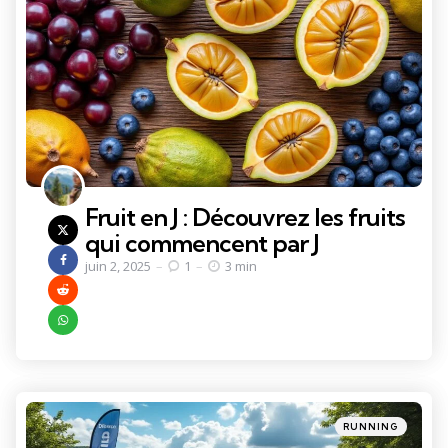
Fruit en J : Découvrez les fruits
qui commencent par J
juin 2, 2025
1
3 min
Categories
Posted
RUNNING
in