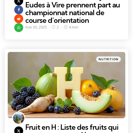
Eudes à Vire prennent part au
championnat national de
course d’orientation
mai 30, 2025
2
4 min
Categories
Posted
NUTRITION
in
Fruit en H : Liste des fruits qui