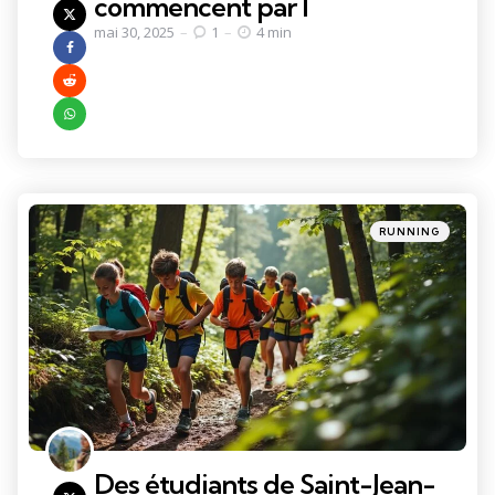
commencent par I
mai 30, 2025
1
4 min
Categories
Posted
RUNNING
in
Des étudiants de Saint-Jean-