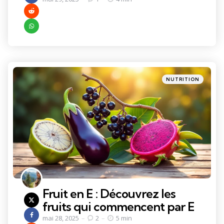
Categories
Posted
NUTRITION
in
Fruit en E : Découvrez les
fruits qui commencent par E
mai 28, 2025
2
5 min