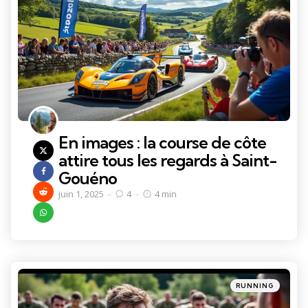
En images : la course de côte
attire tous les regards à Saint-
Gouéno
juin 1, 2025
4
4 min
Categories
Posted
RUNNING
in