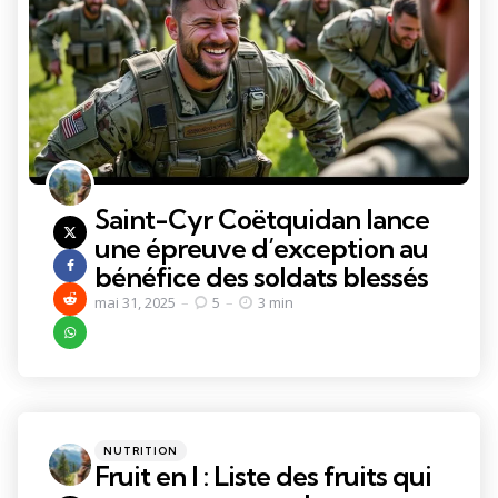
Saint-Cyr Coëtquidan lance
une épreuve d’exception au
bénéfice des soldats blessés
mai 31, 2025
5
3 min
Categories
Posted
NUTRITION
in
Fruit en I : Liste des fruits qui