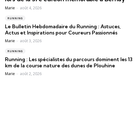
Posted
Marie
août 4, 2026
RUNNING
Le Bulletin Hebdomadaire du Running : Astuces,
Actus et Inspirations pour Coureurs Passionnés
Posted
Marie
août 3, 2026
RUNNING
Running : Les spécialistes du parcours dominent les 13
km de la course nature des dunes de Plouhine
Posted
Marie
août 2, 2026