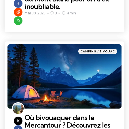
inoubliable.
mai 30, 2025
3
4 min
Categories
Posted
CAMPING / BIVOUAC
in
Où bivouaquer dans le
Mercantour ? Découvrez les