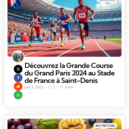
in
Découvrez la Grande Course
du Grand Paris 2024 au Stade
de France à Saint-Denis
juin 2, 2025
2
4 min
Categories
Posted
NUTRITION
in