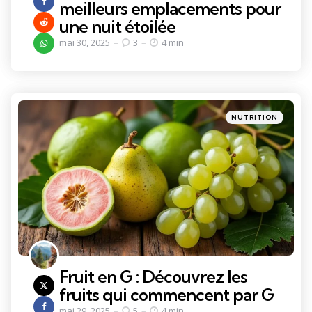
meilleurs emplacements pour
une nuit étoilée
mai 30, 2025
3
4 min
Categories
Posted
NUTRITION
in
Fruit en G : Découvrez les
fruits qui commencent par G
mai 29, 2025
5
4 min