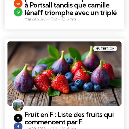
à Portsall tandis que camille
lénaff triomphe avec un triplé
mai 29, 2025
2
5 min
Categories
Posted
NUTRITION
in
Fruit en F : Liste des fruits qui
commencent par F
mai 29, 2025
1
4 min