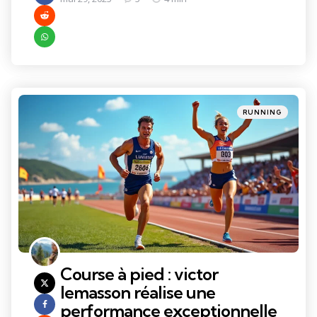
Categories
Posted
RUNNING
in
Course à pied : victor
lemasson réalise une
performance exceptionnelle