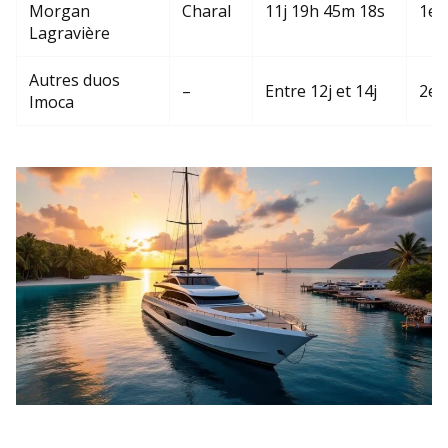
Morgan
Charal
11j 19h 45m 18s
1er
Lagravière
Autres duos
–
Entre 12j et 14j
2e 
Imoca