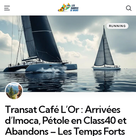
S
Menu
Categories
Posted
RUNNING
in
Transat Café L’Or : Arrivées
d’Imoca, Pétole en Class40 et
Abandons – Les Temps Forts