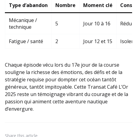
Type d’abandon
Nombre
Moment clé
Conséq
Mécanique /
5
Jour 10 à 16
Réducti
technique
Fatigue / santé
2
Jour 12 et 15
Isolem
Chaque épisode vécu lors du 17e jour de la course
souligne la richesse des émotions, des défis et de la
stratégie requise pour dompter cet océan tantôt
généreux, tantôt impitoyable. Cette Transat Café L’Or
2025 reste un témoignage vibrant du courage et de la
passion qui animent cette aventure nautique
d’envergure.
Share
this article