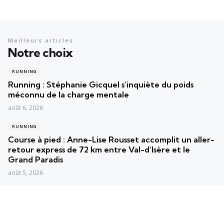
Meilleurs articles
Notre choix
RUNNING
Running : Stéphanie Gicquel s’inquiète du poids
méconnu de la charge mentale
août 6, 2026
RUNNING
Course à pied : Anne-Lise Rousset accomplit un aller-
retour express de 72 km entre Val-d’Isère et le
Grand Paradis
août 5, 2026
RUNNING
France en Courant : Les Roses triomphent lors de la
37e édition mémorable à Bernay