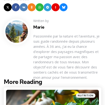
Written by
Marie
Passionnée par la nature et l'aventure, je
suis guide randonnée depuis plusieurs
années. À 36 ans, j'ai eu la chance
d'explorer des paysages magnifiques et
de partager ma passion avec des
randonneurs de tous niveaux. Mon
objectif est de vous faire découvrir des
sentiers cachés et de vous transmettre
mon amour pour l'environnement.
More Reading
Post
navigation
Posted
NUTRITION
in