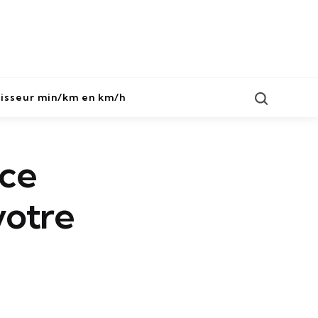
Search
isseur min/km en km/h
 ce
votre