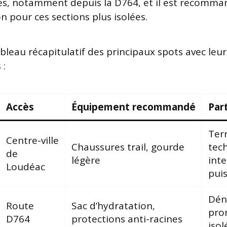
es, notamment depuis la D764, et il est recomma
n pour ces sections plus isolées.
ableau récapitulatif des principaux spots avec leur
 :
Accès
Équipement recommandé
Part
Ter
Centre-ville
Chaussures trail, gourde
tec
de
légère
inte
Loudéac
puis
Dén
Route
Sac d’hydratation,
pro
D764
protections anti-racines
isol