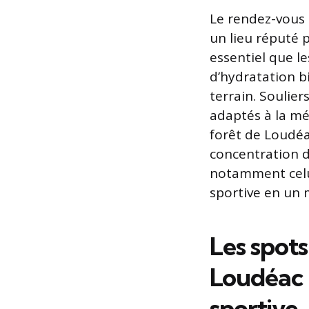
Le rendez-vous 
un lieu réputé 
essentiel que l
d’hydratation b
terrain. Soulie
adaptés à la mé
forêt de Loudéa
concentration d
notamment celui
sportive en un 
Les spots
Loudéac 
sportive