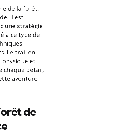
e de la forêt,
e. Il est
c une stratégie
é à ce type de
chniques
. Le trail en
t physique et
e chaque détail,
tte aventure
forêt de
ce