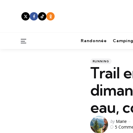
Menu
Randonnée
Camping
Categories
Posted
RUNNING
in
Trail 
dimanc
eau, c
Posted
by
Marie
5
Comme
by