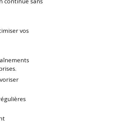
on continue sans
timiser vos
traînements
rises.
voriser
régulières
nt