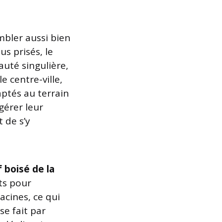
mbler aussi bien
us prisés, le
auté singulière,
e centre-ville,
ptés au terrain
gérer leur
t de s’y
 boisé de la
its pour
racines, ce qui
se fait par