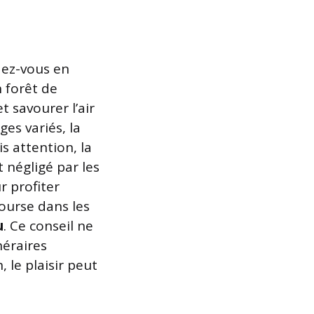
dez-vous en
n forêt de
 savourer l’air
ges variés, la
s attention, la
t négligé par les
r profiter
ourse dans les
u
. Ce conseil ne
néraires
 le plaisir peut