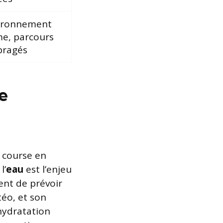
ironnement
me, parcours
ragés
e
 course en
l’
eau
est l’enjeu
ient de prévoir
éo, et son
hydratation