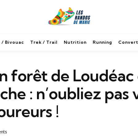
 / Bivouac
Trek / Trail
Nutrition
Running
Convert
en forêt de Loudéac
he : n’oubliez pas 
oureurs !
nts