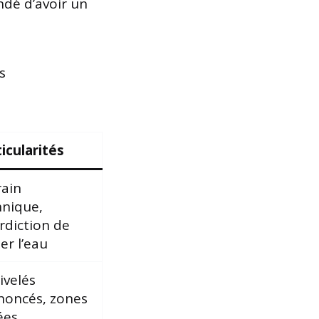
ndé d’avoir un
s
icularités
rain
hnique,
rdiction de
er l’eau
ivelés
noncés, zones
ées