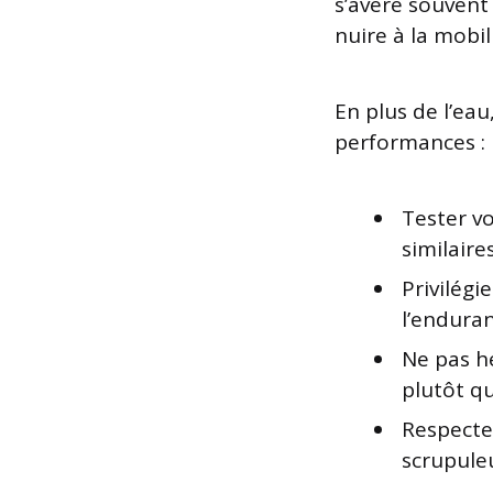
s’avère souvent
nuire à la mobil
En plus de l’eau
performances :
Tester v
similaire
Privilégi
l’endura
Ne pas hé
plutôt q
Respecte
scrupuleu