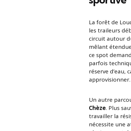
La forêt de Lou
les traileurs dé
circuit autour 
mêlant étendue d
ce spot demand
parfois techniqu
réserve d’eau, c
approvisionner.
Un autre parcour
Chèze
. Plus sa
travailler la rés
nécessite une at