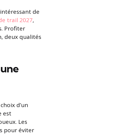
 intéressant de
e trail 2027
,
. Profiter
n, deux qualités
 une
e choix d’un
 est
oueux. Les
s pour éviter