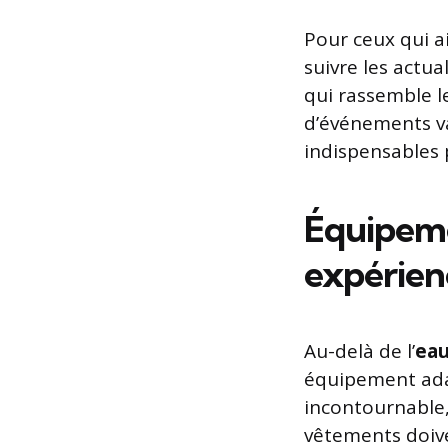
Pour ceux qui a
suivre les actu
qui rassemble l
d’événements va
indispensables 
Équipeme
expérienc
Au-delà de l’
ea
équipement ada
incontournable,
vêtements doive