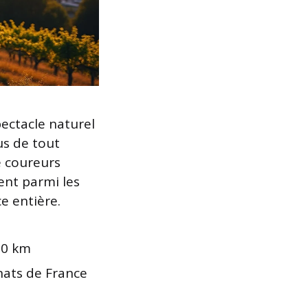
pectacle naturel
us de tout
e coureurs
nent parmi les
e entière.
50 km
nats de France