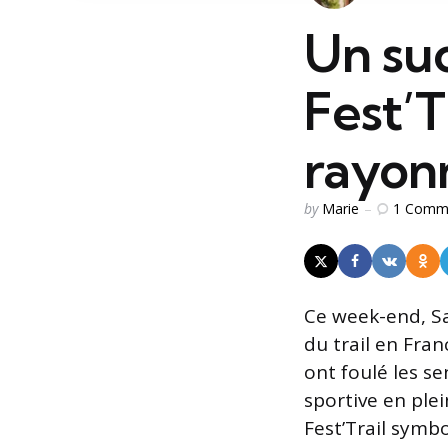
Un suc
Fest’T
rayonn
Posted
1
Comm
by
Marie
by
Ce week-end, S
du trail en Fran
ont foulé les s
sportive en ple
Fest’Trail symb