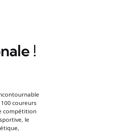
nale !
incontournable
1 100 coureurs
te compétition
portive, le
étique,