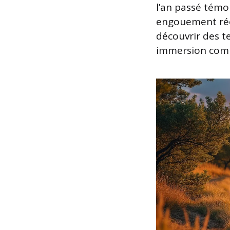
l’an passé témoi
engouement rée
découvrir des t
immersion comp