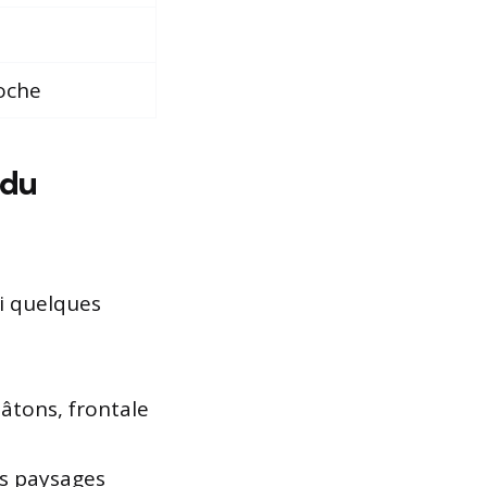
roche
 du
ci quelques
âtons, frontale
s paysages