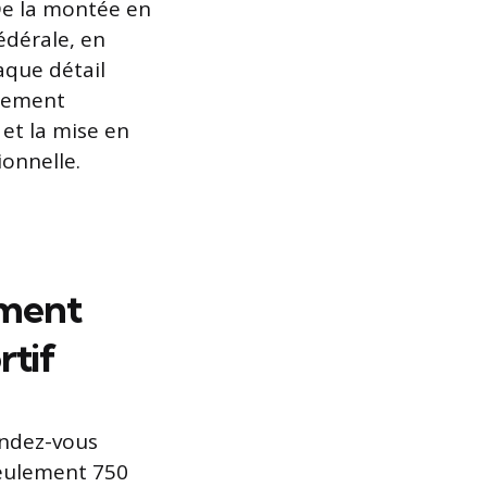
De la montée en
édérale, en
aque détail
énement
 et la mise en
onnelle.
ement
rtif
endez-vous
eulement 750