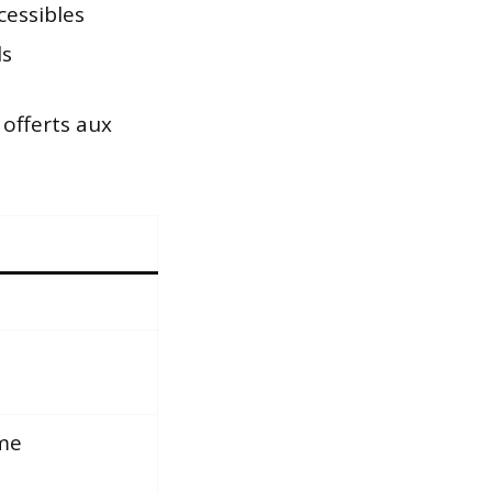
cessibles
ls
 offerts aux
sme