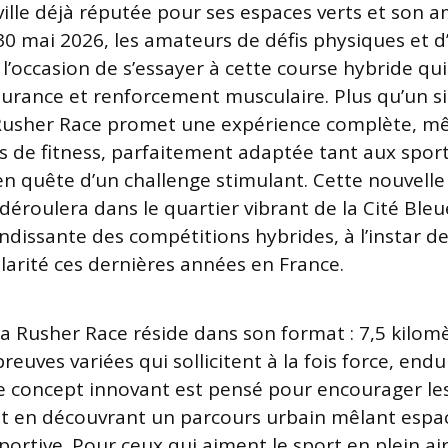
ille déjà réputée pour ses espaces verts et son 
0 mai 2026, les amateurs de défis physiques et d’
 l’occasion de s’essayer à cette course hybride q
urance et renforcement musculaire. Plus qu’un s
Rusher Race promet une expérience complète, mê
s de fitness, parfaitement adaptée tant aux sport
en quête d’un challenge stimulant. Cette nouvell
 déroulera dans le quartier vibrant de la Cité Bleue
dissante des compétitions hybrides, à l’instar de
arité ces dernières années en France.
 la Rusher Race réside dans son format : 7,5 kilom
reuves variées qui sollicitent à la fois force, end
e concept innovant est pensé pour encourager les
t en découvrant un parcours urbain mêlant espac
portive. Pour ceux qui aiment le sport en plein air