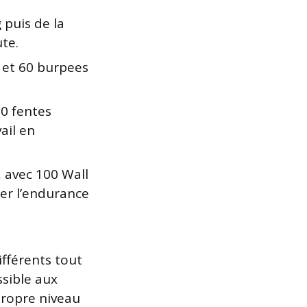
 puis de la
te.
 et 60 burpees
20 fentes
ail en
, avec 100 Wall
er l’endurance
fférents tout
ssible aux
propre niveau