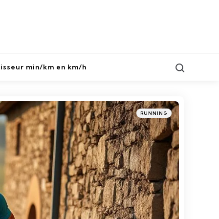
Search
isseur min/km en km/h
Categories
Posted
RUNNING
in