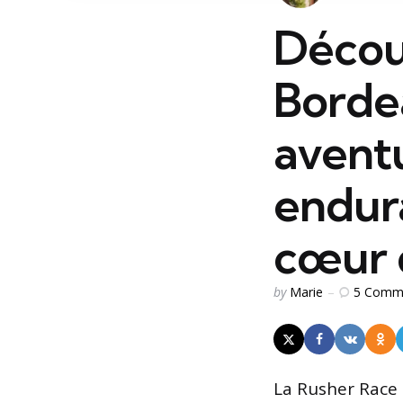
Décou
Borde
avent
endura
cœur 
Posted
5
Comm
by
Marie
by
La Rusher Race