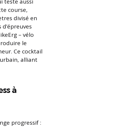
i teste aussi
tte course,
tres divisé en
s d’épreuves
ikeErg – vélo
roduire le
eur. Ce cocktail
urbain, alliant
ss à
nge progressif :