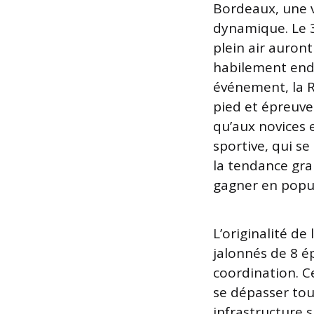
Bordeaux, une v
dynamique. Le 3
plein air auront
habilement end
événement, la 
pied et épreuve
qu’aux novices 
sportive, qui se
la tendance gran
gagner en popul
L’originalité de
jalonnés de 8 ép
coordination. C
se dépasser tou
infrastructure s