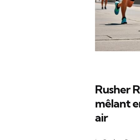
Rusher R
mêlant e
air