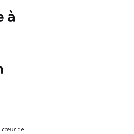
e à
n
u cœur de