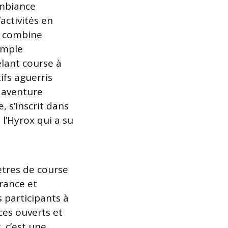
ambiance
activités en
ui combine
imple
lant course à
ifs aguerris
e aventure
, s’inscrit dans
 l’Hyrox qui a su
ètres de course
urance et
 participants à
es ouverts et
, c’est une