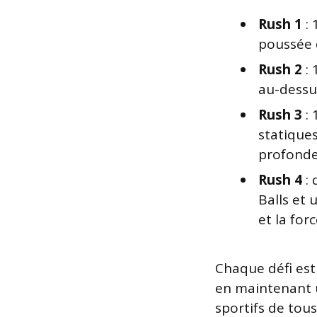
Rush 1
: 
poussée 
Rush 2
: 
au-dessus
Rush 3
: 
statiques
profonde
Rush 4
: 
Balls et
et la for
Chaque défi est
en maintenant u
sportifs de tou