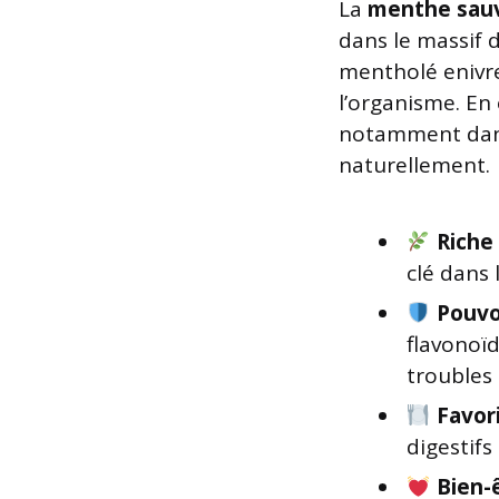
La
menthe sau
dans le massif d
mentholé enivre
l’organisme. En 
notamment dans
naturellement.
Riche
clé dans 
Pouvo
flavonoï
troubles 
Favori
digestifs
Bien-