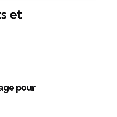
s et
vage pour