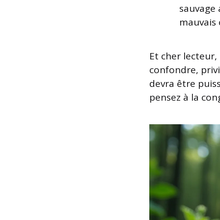
sauvage a
mauvais 
Et cher lecteur
confondre, privi
devra être puis
pensez à la cong