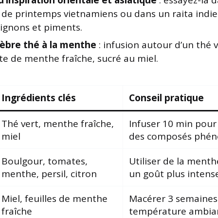
d’inspiration orientale et asiatique
: essayez-la d
 de printemps vietnamiens ou dans un raita indie
oignons et piments.
lèbre thé à la menthe
: infusion autour d’un thé 
te de menthe fraîche, sucré au miel.
Ingrédients clés
Conseil pratique
Thé vert, menthe fraîche,
Infuser 10 min pour
miel
des composés phén
Boulgour, tomates,
Utiliser de la menth
menthe, persil, citron
un goût plus intens
Miel, feuilles de menthe
Macérer 3 semaines
fraîche
température ambia