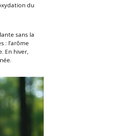
’oxydation du
lante sans la
es : l’arôme
. En hiver,
nnée.