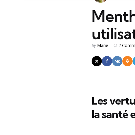
Menthe
utilis
Posted
2
Comm
by
Marie
by
Les vert
la santé e