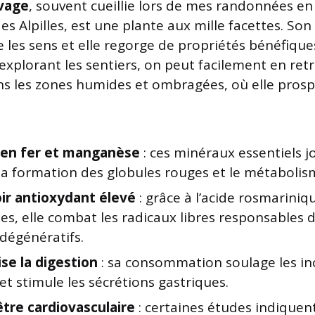
vage
, souvent cueillie lors de mes randonnées e
es Alpilles, est une plante aux mille facettes. Son
 les sens et elle regorge de propriétés bénéfiqu
explorant les sentiers, on peut facilement en ret
 les zones humides et ombragées, où elle pros
 en fer et manganèse
: ces minéraux essentiels j
la formation des globules rouges et le métabolism
ir antioxydant élevé
: grâce à l’acide rosmariniqu
des, elle combat les radicaux libres responsable
dégénératifs.
se la digestion
: sa consommation soulage les in
 et stimule les sécrétions gastriques.
être cardiovasculaire
: certaines études indiquen