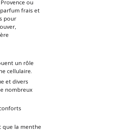
n Provence ou
 parfum frais et
es pour
rouver,
père
ouent un rôle
e cellulaire.
e et divers
s de nombreux
conforts
t que la menthe