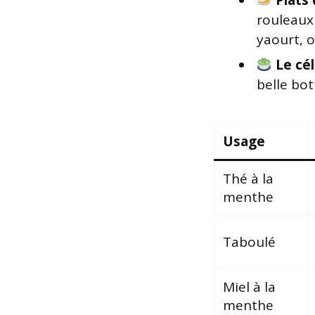
Plats 
rouleaux
yaourt, 
Le cé
belle bot
Usage
Thé à la
menthe
Taboulé
Miel à la
menthe