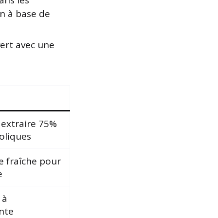
ans les
n à base de
vert avec une
 extraire 75%
oliques
e fraîche pour
e
 à
nte