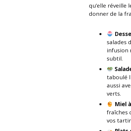
qu’elle réveille
donner de la fr
Desse
salades d
infusion
subtil.
Salade
taboulé l
aussi av
verts.
Miel 
fraîches
vos tarti