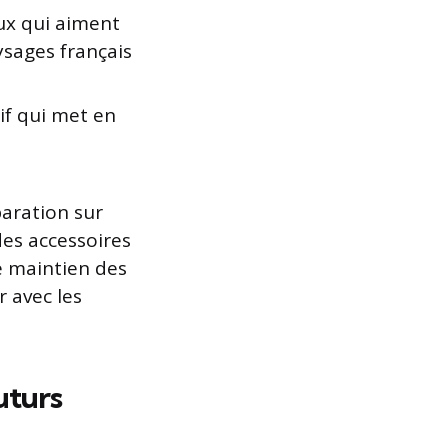
ux qui aiment
ysages français
if qui met en
aration sur
s accessoires
le maintien des
r avec les
uturs