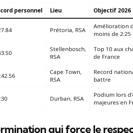
cord personnel
Lieu
Objectif 2026
Amélioration 
27.84
Prétoria, RSA
moins de 2:25
Stellenbosch,
Top 10 aux c
43.50
RSA
de France
Cape Town,
Record nationa
:42.56
RSA
battre
Podium lors d
:30
Durban, RSA
majeures en F
mination qui force le respec