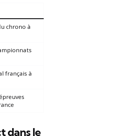
du chrono à
hampionnats
l français à
’épreuves
rance
t dans le