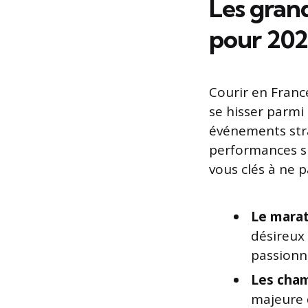
Les grand
pour 20
Courir en Franc
se hisser parmi
événements strat
performances su
vous clés à ne 
Le marat
désireux
passionn
Les cham
majeure d