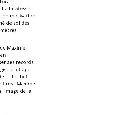
fricain
t à la vitesse,
t de motivation
ché de solides
omètres.
e de Maxime
 en
ser ses records
gistré à Cape
e potentiel
hiffres : Maxime
 l’image de la