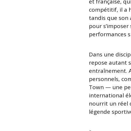
et française, qu
compétitif, il a
tandis que son
pour s’imposer s
performances su
Dans une discip
repose autant s
entraînement. A
personnels, co
Town — une per
international él
nourrit un réel 
légende sportive