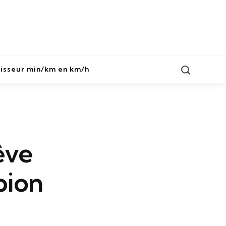
Search
isseur min/km en km/h
êve
pion