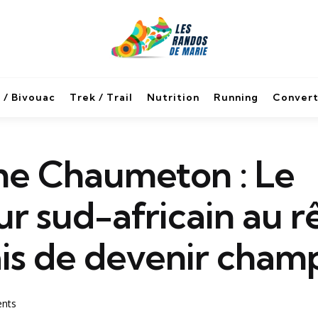
 / Bivouac
Trek / Trail
Nutrition
Running
Convert
e Chaumeton : Le
r sud-africain au r
ais de devenir cham
nts