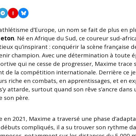
’athlétisme d’Europe, un nom se fait de plus en pl
eton
. Né en Afrique du Sud, ce coureur sud-afric
ieux qu’inspirant : conquérir la scène française d
enir champion. Avec une détermination à toute é
rtive qui ne cesse de progresser, Maxime trace 
nt de la compétition internationale. Derrière ce j
rs riche en combats, en apprentissages, et en exp
s’y attarde, surtout quand son rêve s’ancre dans 
de son père.
e en 2021, Maxime a traversé une phase d’adapta
débuts compliqués, il a su trouver son rythme dan
imposer, notamment sur les distances du 5 000 m