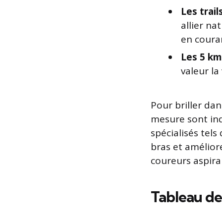
Les trai
allier na
en coura
Les 5 km
valeur la
Pour briller da
mesure sont in
spécialisés tels
bras et améliore
coureurs aspira
Tableau de