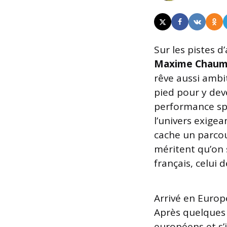
Sur les pistes d
Maxime Chaum
rêve aussi ambit
pied pour y dev
performance spo
l’univers exigea
cache un parcou
méritent qu’on 
français, celui 
Arrivé en Europ
Après quelques 
européens et s’