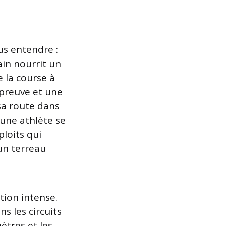
us entendre :
ain nourrit un
e la course à
preuve et une
sa route dans
eune athlète se
loits qui
un terreau
tion intense.
s les circuits
ètres et les