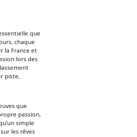
essentielle que
ours, chaque
r la France et
ssion lors des
 classement
 piste,
reuves que
propre passion,
 qu’un simple
 sur les rêves