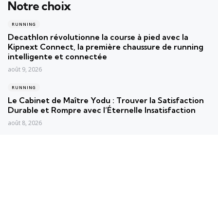
Notre choix
RUNNING
Decathlon révolutionne la course à pied avec la
Kipnext Connect, la première chaussure de running
intelligente et connectée
août 9, 2026
RUNNING
Le Cabinet de Maître Yodu : Trouver la Satisfaction
Durable et Rompre avec l’Éternelle Insatisfaction
août 8, 2026
RUNNING
Course à pied : Paul Langin, 25e Français au
Marathon, triomphe pour la troisième fois
consécutive à Brillac
août 7, 2026
Posts populaires