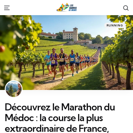
S
Menu
Categories
Posted
RUNNING
in
Découvrez le Marathon du
Médoc : la course la plus
extraordinaire de France,