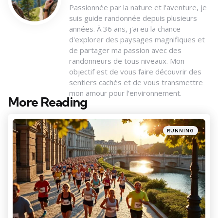
Passionnée par la nature et l'aventure, je
suis guide randonnée depuis plusieurs
années. À 36 ans, j'ai eu la chance
d'explorer des paysages magnifiques et
de partager ma passion avec des
randonneurs de tous niveaux. Mon
objectif est de vous faire découvrir des
sentiers cachés et de vous transmettre
mon amour pour l'environnement.
More Reading
Post
navigation
Posted
RUNNING
in