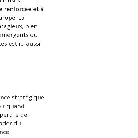
cieuses
e renforcée et à
urope. La
ntagieux, bien
t émergents du
s est ici aussi
ance stratégique
oir quand
 perdre de
eader du
nce,