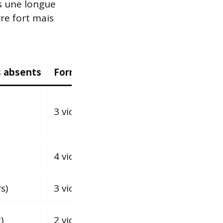
s une longue
rre fort mais
s absents
Forme actuelle (5 derniers matchs)
3 victoires, 1 nul, 1 défaite
4 victoires, 1 nul
s)
3 victoires, 2 défaites
)
2 victoires, 1 nul, 2 défaites