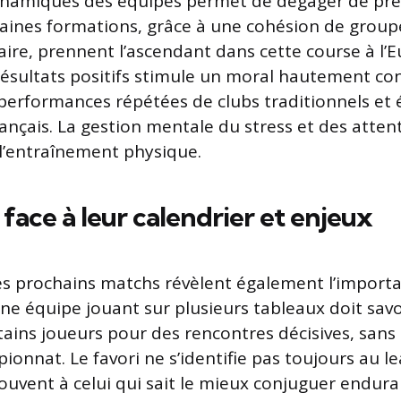
ynamiques des équipes permet de dégager de pré
aines formations, grâce à une cohésion de group
aire, prennent l’ascendant dans cette course à l’E
résultats positifs stimule un moral hautement co
s performances répétées de clubs traditionnels e
nçais. La gestion mentale du stress et des attente
 l’entraînement physique.
 face à leur calendrier et enjeux
s prochains matchs révèlent également l’import
Une équipe jouant sur plusieurs tableaux doit sav
ains joueurs pour des rencontres décisives, sans
ionnat. Le favori ne s’identifie pas toujours au l
vent à celui qui sait le mieux conjuguer endura