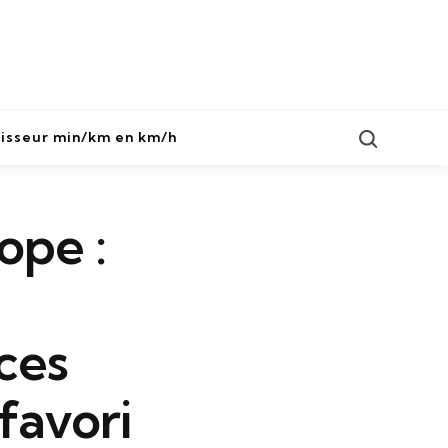
Search
isseur min/km en km/h
rope :
ces
 favori