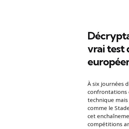
Décryptag
vrai test
europée
À six journées d
confrontations 
technique mais 
comme le Stade 
cet enchaînemen
compétitions an