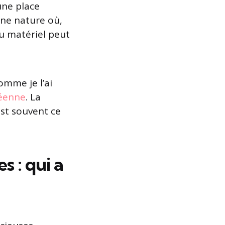
une place
ne nature où,
du matériel peut
omme je l’ai
péenne
. La
st souvent ce
 : qui a