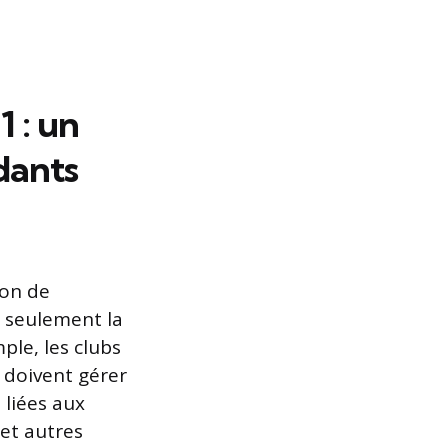
1 : un
dants
ion de
n seulement la
ple, les clubs
 doivent gérer
 liées aux
et autres