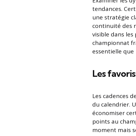
Examiner les d
tendances. Cert
une stratégie cl
continuité des 
visible dans le
championnat fra
essentielle que
Les favoris
Les cadences de
du calendrier. 
économiser cert
points au champ
moment mais sou