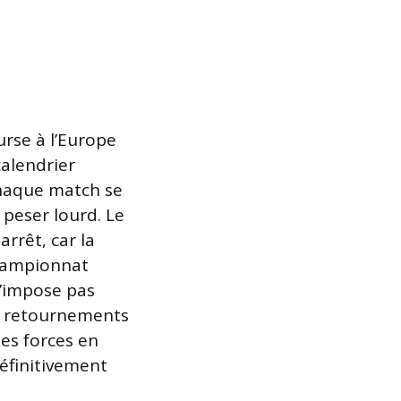
urse à l’Europe
calendrier
chaque match se
 peser lourd. Le
rrêt, car la
championnat
s’impose pas
et retournements
des forces en
éfinitivement