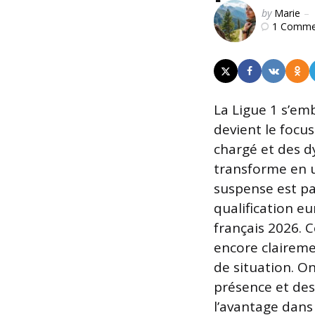
Posted
by
Marie
1
Comme
by
La Ligue 1 s’emb
devient le focu
chargé et des 
transforme en u
suspense est pal
qualification e
français 2026. 
encore claireme
de situation. On
présence et de
l’avantage dans