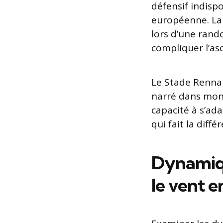
défensif indisp
européenne. La
lors d’une rand
compliquer l’as
Le Stade Rennai
narré dans mon 
capacité à s’ad
qui fait la diffé
Dynamiqu
le vent e