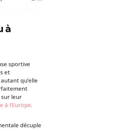
u à
se sportive
s et
 autant qu’elle
arfaitement
 sur leur
e à l’Europe
.
inentale décuple