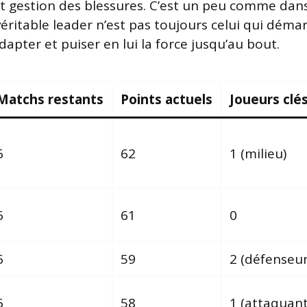
t gestion des blessures. C’est un peu comme dan
éritable leader n’est pas toujours celui qui déma
’adapter et puiser en lui la force jusqu’au bout.
Matchs restants
Points actuels
Joueurs clé
6
62
1 (milieu)
6
61
0
6
59
2 (défenseur
6
58
1 (attaquant