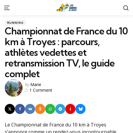
S
Menu
Categories
Posted
RUNNING
in
Championnat de France du 10
km à Troyes : parcours,
athlètes vedettes et
retransmission TV, le guide
complet
Posted
by
Marie
1
Comment
by
Le Championnat de France du 10 km à Troyes
s’annonce comme un rendez-vous incontournable