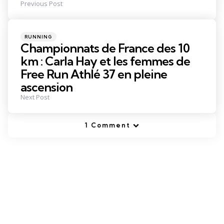
Previous Post
Posted
RUNNING
in
Championnats de France des 10
km : Carla Hay et les femmes de
Free Run Athlé 37 en pleine
ascension
Next Post
1 Comment