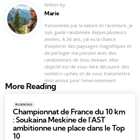
Written by
Marie
Passionnée par la nature et l'aventure, je
suis guide randonnée depuis plusieurs
années. À 36 ans, j'ai eu la chance
d'explorer des paysages magnifiques et
de partager ma passion avec des
randonneurs de tous niveaux. Mon
objectif est de vous faire découvrir des
sentiers cachés et de vous transmettre
mon amour pour l'environnement.
More Reading
Post
navigation
Posted
RUNNING
in
Championnat de France du 10 km
: Soukaina Meskine de l'AST
ambitionne une place dans le Top
10