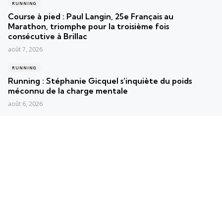
RUNNING
Course à pied : Paul Langin, 25e Français au
Marathon, triomphe pour la troisième fois
consécutive à Brillac
août 7, 2026
RUNNING
Running : Stéphanie Gicquel s’inquiète du poids
méconnu de la charge mentale
août 6, 2026
RUNNING
Course à pied : Anne-Lise Rousset accomplit un aller-
retour express de 72 km entre Val-d’Isère et le
Grand Paradis
août 5, 2026
Posts populaires
Les plus vus