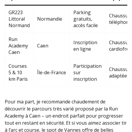
GR223
Parking
Chaussures
Littoral
Normandie
gratuits,
téléphone
Normand
accès facile
Run
Inscription
Chaussure
Academy
Caen
en ligne
cardiofré
Caen
Courses
Participation
Chaussure
5 & 10
Île-de-France
sur
adaptée
km Paris
inscription
Pour ma part, je recommande chaudement de
découvrir le parcours très varié proposé par la Run
Academy à Caen – un endroit parfait pour progresser
tout en restant en sécurité. Et si vous aimez associer tir
à l’arc et course, le spot de Vannes offre de belles