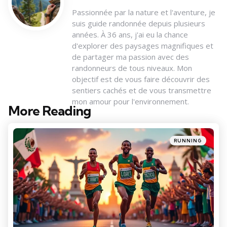
Passionnée par la nature et l'aventure, je
suis guide randonnée depuis plusieurs
années. À 36 ans, j'ai eu la chance
d'explorer des paysages magnifiques et
de partager ma passion avec des
randonneurs de tous niveaux. Mon
objectif est de vous faire découvrir des
sentiers cachés et de vous transmettre
mon amour pour l'environnement.
More Reading
Post
navigation
Posted
RUNNING
in