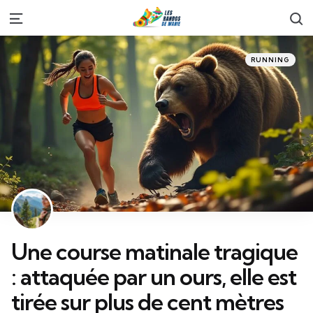
S
Menu
Categories
Posted
RUNNING
in
Une course matinale tragique
: attaquée par un ours, elle est
tirée sur plus de cent mètres