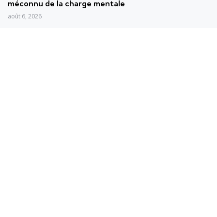
méconnu de la charge mentale
août 6, 2026
RUNNING
Course à pied : Anne-Lise Rousset accomplit un aller-
retour express de 72 km entre Val-d’Isère et le
Grand Paradis
août 5, 2026
Posts populaires
Les plus vus
Convertisseur min/km en km/h
2 min
5 km/h en min par km : Conversion et
explications simples
1 min