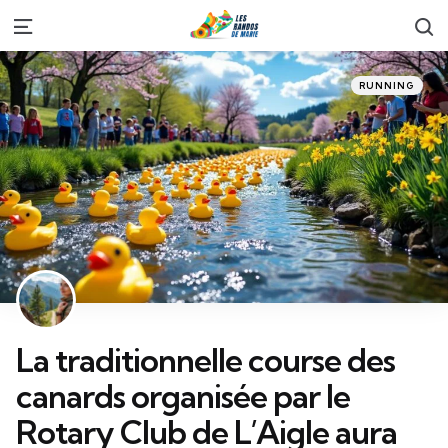
S
Menu
Categories
Posted
RUNNING
in
La traditionnelle course des
canards organisée par le
Rotary Club de L’Aigle aura