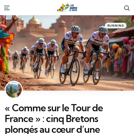
S
Menu
Categories
Posted
RUNNING
in
« Comme sur le Tour de
France » : cinq Bretons
plongés au cœur d’une