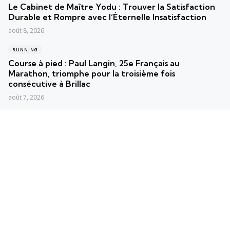
Le Cabinet de Maître Yodu : Trouver la Satisfaction
Durable et Rompre avec l’Éternelle Insatisfaction
août 8, 2026
RUNNING
Course à pied : Paul Langin, 25e Français au
Marathon, triomphe pour la troisième fois
consécutive à Brillac
août 7, 2026
RUNNING
Running : Stéphanie Gicquel s’inquiète du poids
méconnu de la charge mentale
août 6, 2026
Posts populaires
Les plus vus
Convertisseur min/km en km/h
2 min