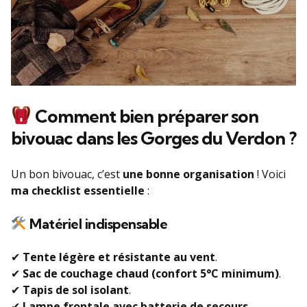
Comment bien préparer son
bivouac dans les Gorges du Verdon ?
Un bon bivouac, c’est
une bonne organisation
! Voici
ma checklist essentielle
:
Matériel indispensable
✔
Tente légère et résistante au vent
.
✔
Sac de couchage chaud (confort 5°C minimum)
.
✔
Tapis de sol isolant
.
✔
Lampe frontale avec batterie de secours
.