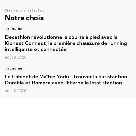
Meilleurs articles
Notre choix
RUNNING
Decathlon révolutionne la course à pied avec la
Kipnext Connect, la première chaussure de running
intelligente et connectée
août 9, 2026
RUNNING
Le Cabinet de Maître Yodu : Trouver la Satisfaction
Durable et Rompre avec l’Éternelle Insatisfaction
août 8, 2026
RUNNING
Course à pied : Paul Langin, 25e Français au
Marathon, triomphe pour la troisième fois
consécutive à Brillac
août 7, 2026