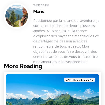
Written by
Marie
Passionnée par la nature et l'aventure, je
suis guide randonnée depuis plusieurs
années. À 36 ans, j'ai eu la chance
d'explorer des paysages magnifiques et
de partager ma passion avec des
randonneurs de tous niveaux. Mon
objectif est de vous faire découvrir des
sentiers cachés et de vous transmettre
mon amour pour l'environnement.
More Reading
Post
navigation
Posted
CAMPING / BIVOUAC
in