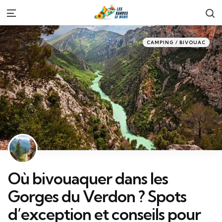
S
Menu
Categories
Posted
CAMPING / BIVOUAC
in
Où bivouaquer dans les
Gorges du Verdon ? Spots
d’exception et conseils pour