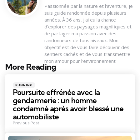
Passionnée par la nature et l'aventure, je
suis guide randonnée depuis plusieurs
années. À 36 ans, j'ai eu la chance
d'explorer des paysages magnifiques et
de partager ma passion avec des
randonneurs de tous niveaux. Mon
objectif est de vous faire découvrir des
sentiers cachés et de vous transmettre
mon amour pour l'environnement.
More Reading
Post
navigation
Posted
RUNNING
in
Poursuite effrénée avec la
gendarmerie : un homme
condamné après avoir blessé une
automobiliste
Previous Post