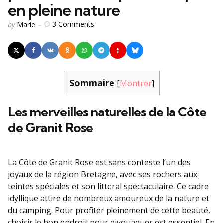
en pleine nature
Posted
3
Comments
by
Marie
by
Sommaire
[
Montrer
]
Les merveilles naturelles de la Côte
de Granit Rose
La Côte de Granit Rose est sans conteste l’un des
joyaux de la région Bretagne, avec ses rochers aux
teintes spéciales et son littoral spectaculaire. Ce cadre
idyllique attire de nombreux amoureux de la nature et
du camping. Pour profiter pleinement de cette beauté,
choisir le bon endroit pour bivouaquer est essentiel. En