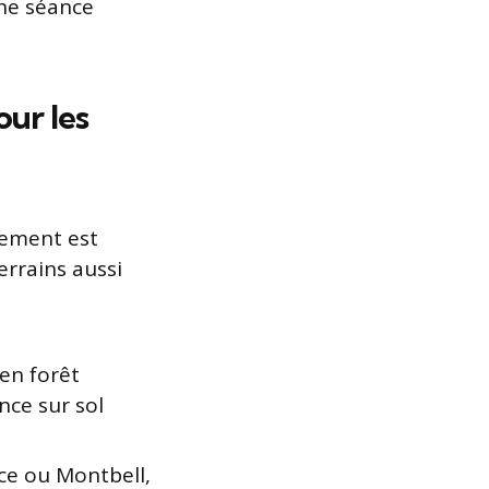
une séance
our les
pement est
errains aussi
en forêt
nce sur sol
ce ou Montbell,