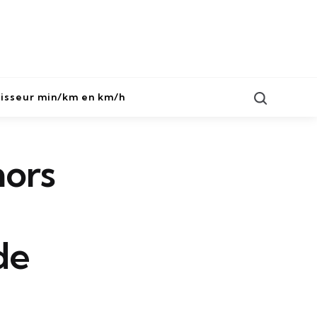
Search
isseur min/km en km/h
hors
de