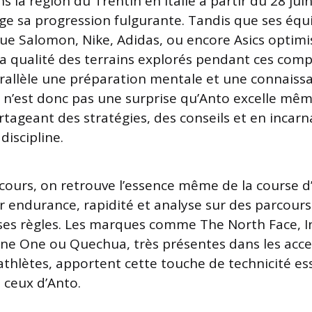
 la région du Trentin en Italie à partir du 28 juin
ge sa progression fulgurante. Tandis que ses éq
ue Salomon, Nike, Adidas, ou encore Asics optimi
a qualité des terrains explorés pendant ces comp
allèle une préparation mentale et une connaiss
Ce n’est donc pas une surprise qu’Anto excelle mê
tageant des stratégies, des conseils et en incarna
discipline.
rcours, on retrouve l’essence même de la course d
 endurance, rapidité et analyse sur des parcours 
es règles. Les marques comme The North Face, In
e One ou Quechua, très présentes dans les acce
thlètes, apportent cette touche de technicité ess
 ceux d’Anto.