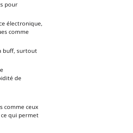
cs pour
e électronique,
rques comme
 buff, surtout
ge
idité de
hes comme ceux
, ce qui permet