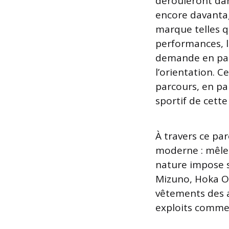
dérouleront dans
encore davanta
marque telles q
performances, l
demande en par
l’orientation. 
parcours, en par
sportif de cette 
À travers ce pa
moderne : mêler
nature impose s
Mizuno, Hoka On
vêtements des a
exploits comme