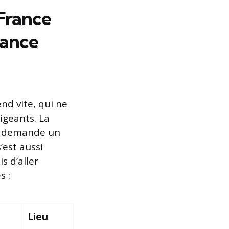
France
mance
nd vite, qui ne
igeants. La
le demande un
’est aussi
s d’aller
s :
Lieu