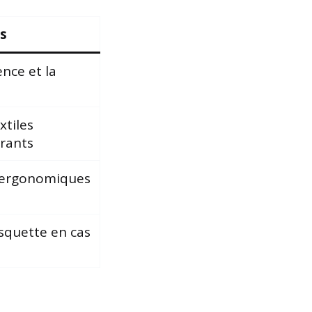
es
ence et la
xtiles
irants
s ergonomiques
asquette en cas