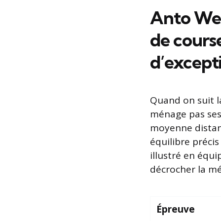
Anto Wen
de cours
d’except
Quand on suit l
ménage pas ses e
moyenne distanc
équilibre précis
illustré en équ
décrocher la méd
Épreuve