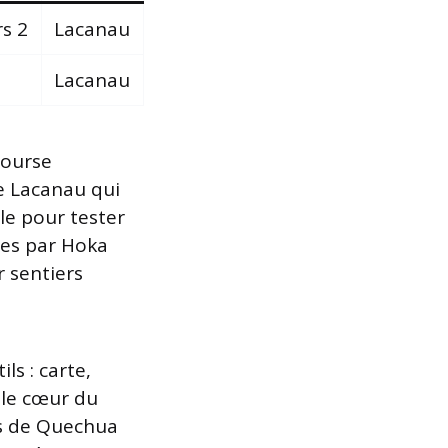
rs 2
Lacanau
Lacanau
course
de Lacanau qui
le pour tester
ées par Hoka
 sentiers
ls : carte,
 le cœur du
s de Quechua