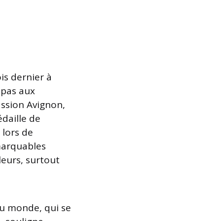
is dernier à
 pas aux
assion Avignon,
édaille de
 lors de
marquables
eurs, surtout
du monde, qui se