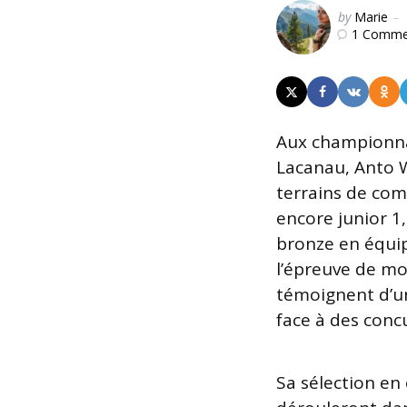
Posted
by
Marie
1
Comme
by
Aux championnat
Lacanau, Anto W
terrains de com
encore junior 1,
bronze en équip
l’épreuve de m
témoignent d’un
face à des conc
Sa sélection en