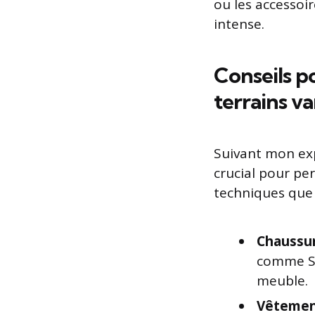
ou les accessoi
intense.
Conseils p
terrains va
Suivant mon exp
crucial pour pe
techniques que 
Chaussur
comme Sa
meuble.
Vêtemen