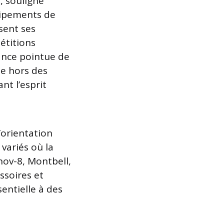
, souligne
uipements de
sent ses
étitions
ance pointue de
me hors des
nt l’esprit
’orientation
variés où la
ov-8, Montbell,
ssoires et
entielle à des