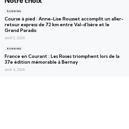
Notre choix
RUNNING
Course à pied : Anne-Lise Rousset accomplit un aller-
retour express de 72 km entre Val-d’Isère et le
Grand Paradis
août 5, 2026
RUNNING
France en Courant : Les Roses triomphent lors de la
37e édition mémorable à Bernay
août 4, 2026
RUNNING
Le Bulletin Hebdomadaire du Running : Astuces,
Actus et Inspirations pour Coureurs Passionnés
août 3, 2026
Posts populaires
Les plus vus