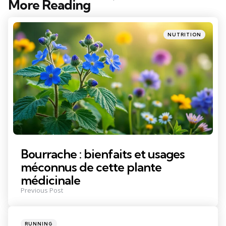
More Reading
Post
navigation
Posted
NUTRITION
in
Bourrache : bienfaits et usages
méconnus de cette plante
médicinale
Previous Post
Posted
RUNNING