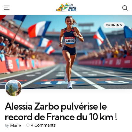
S
Menu
Categories
Posted
RUNNING
in
Alessia Zarbo pulvérise le
record de France du 10 km !
Posted
4
Comments
by
Marie
by